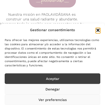
Nuestra misión en PAOLAVIDĀSANA es
construir una salud radiante y abundante.
Haremos todo lo posible para reconectar con tu
origen y guiarte en tu evolución, para que
Gestionar consentimiento
brillemos más, junt@s.
Para ofrecer las mejores experiencias, utilizamos tecnologías como
Síguenos en:
las cookies para almacenar y/o acceder a la información del
dispositivo. El consentimiento de estas tecnologías nos permitirá
procesar datos como el comportamiento de navegación o las
identificaciones únicas en este sitio. No consentir o retirar el
consentimiento, puede afectar negativamente a ciertas
características y funciones.
Aviso legal
Términos y condiciones
Política de privacidad
Aceptar
Política de cookies (UE)
PAOLAVIDĀSANA © 2025 - All Rights Reserved -
Diseño web
Denegar
Ver preferencias