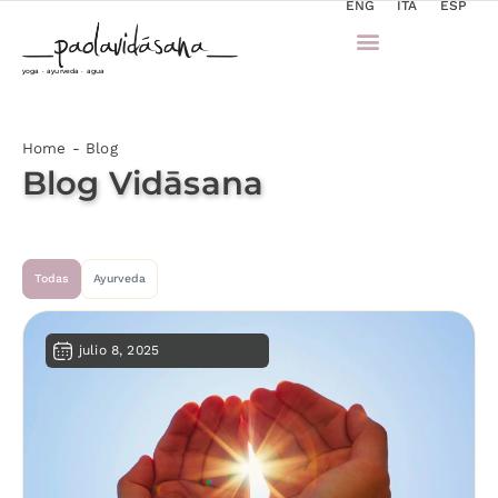
ENG
ITA
ESP
yoga · ayurveda · agua
Home
-
Blog
Blog Vidāsana
Todas
Ayurveda
julio 8, 2025