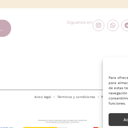
Síguenos en:
Para ofrece
para almace
de estas t
navegación 
b
Aviso legal
Términos y condiciones
Política de priva
consentimie
funciones.
A