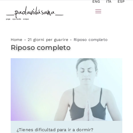
ENG
ITA
ESP
yoga · ayurveda · acqua
Home
-
21 giorni per guarire
-
Riposo completo
Riposo completo
¿Tienes dificultad para ir a dormir?